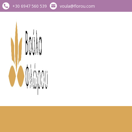
+30 6947 560 539
voula@florou.com

