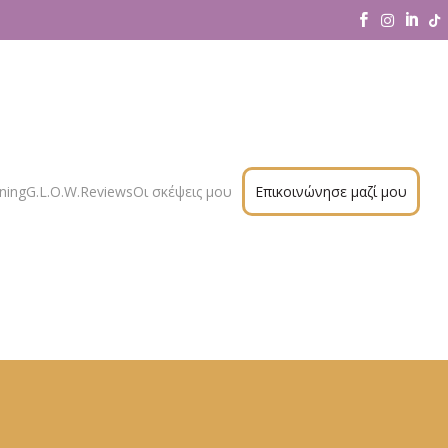




ning
G.L.O.W.
Re views
Οι σκέψεις μου
Επικοινώνησε μαζί μου