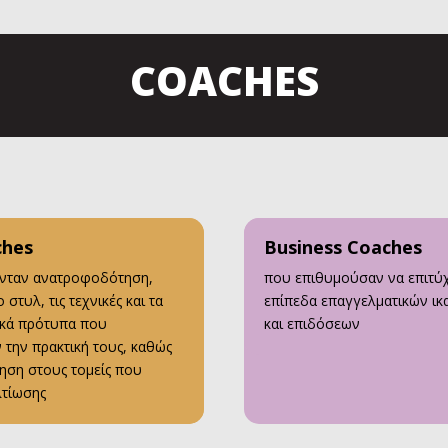
COACHES
ches
Business Coaches
ονταν ανατροφοδότηση,
που επιθυμούσαν να επιτύ
 στυλ, τις τεχνικές και τα
επίπεδα επαγγελματικών ι
ικά πρότυπα που
και επιδόσεων
την πρακτική τους, καθώς
ηση στους τομείς που
λτίωσης